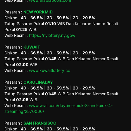
Web Resmi :
www.arabiapools.com
Pasaran :
NEWYORKMID
Diskon :
4D
-
66.5%
|
3D
-
59.5%
|
2D
-
29.5%
Tutup Pasaran Pukul
01:10
WIB Dan Keluaran Nomor Result
Pukul
01:25
WIB.
Web Resmi :
https://nylottery.ny.gov/
Pasaran :
KUWAIT
Diskon :
4D
-
66.5%
|
3D
-
59.5%
|
2D
-
29.5%
Tutup Pasaran Pukul
01:45
WIB Dan Keluaran Nomor Result
Pukul
02:00
WIB.
Web Resmi :
www.kuwaitlottery.co
Pasaran :
CAROLINADAY
Diskon :
4D
-
66.5%
|
3D
-
59.5%
|
2D
-
29.5%
Tutup Pasaran Pukul
01:45
WIB Dan Keluaran Nomor Result
Pukul
02:05
WIB.
Web Resmi :
www.wral.com/daytime-pick-3-and-pick-4-
streaming/2570000/
Pasaran :
SAN FRANSISCO
Diskon :
4D
-
66.5%
|
3D
-
59.5%
|
2D
-
29.5%