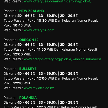
Web Resmi :
www.lotteryusa.com/north-carolina/pick-4/
Pasaran :
NEW ZEALAND
Diskon :
4D
-
66.5%
|
3D
-
59.5%
|
2D
-
29.5%
Tutup Pasaran Pukul
10:30
WIB Dan Keluaran Nomor Result
Pukul
10:45
WIB.
Web Resmi :
www.lotterynz.com
Pasaran :
OREGON 12
Diskon :
4D
-
66.5%
|
3D
-
59.5%
|
2D
-
29.5%
Tutup Pasaran Pukul
11:50
WIB Dan Keluaran Nomor Result
Pukul
12:00
WIB.
Web Resmi :
www.oregonlottery.org/pick-4/winning-numbers/
Pasaran :
BULLSEYE
Diskon :
4D
-
66.5%
|
3D
-
59.5%
|
2D
-
29.5%
Tutup Pasaran Pukul
12:00
WIB Dan Keluaran Nomor Result
Pukul
12:20
WIB.
Web Resmi :
www.mylotto.co.nz
Pasaran :
POLANDIA
Diskon :
4D
-
66.5%
|
3D
-
59.5%
|
2D
-
29.5%
Tutup Pasaran Pukul
12:15
WIB Dan Keluaran Nomor Result