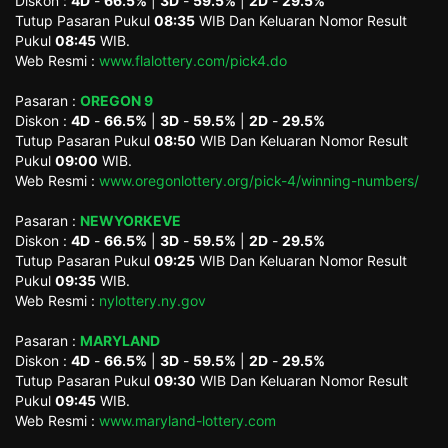
Diskon :
4D
-
66.5%
|
3D
-
59.5%
|
2D
-
29.5%
Tutup Pasaran Pukul
08:35
WIB Dan Keluaran Nomor Result
Pukul
08:45
WIB.
Web Resmi :
www.flalottery.com/pick4.do
Pasaran :
OREGON 9
Diskon :
4D
-
66.5%
|
3D
-
59.5%
|
2D
-
29.5%
Tutup Pasaran Pukul
08:50
WIB Dan Keluaran Nomor Result
Pukul
09:00
WIB.
Web Resmi :
www.oregonlottery.org/pick-4/winning-numbers/
Pasaran :
NEWYORKEVE
Diskon :
4D
-
66.5%
|
3D
-
59.5%
|
2D
-
29.5%
Tutup Pasaran Pukul
09:25
WIB Dan Keluaran Nomor Result
Pukul
09:35
WIB.
Web Resmi :
nylottery.ny.gov
Pasaran :
MARYLAND
Diskon :
4D
-
66.5%
|
3D
-
59.5%
|
2D
-
29.5%
Tutup Pasaran Pukul
09:30
WIB Dan Keluaran Nomor Result
Pukul
09:45
WIB.
Web Resmi :
www.maryland-lottery.com