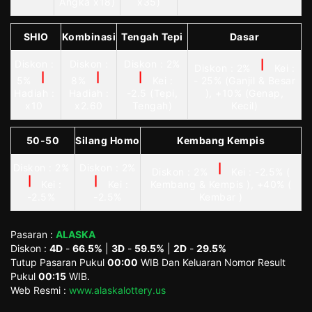
Angka x18)
x35)
SHIO
Kombinasi
Tengah Tepi
Dasar
Diskon :
Diskon :
Diskon : 2%
|
Diskon : 2%
Kei :
|
|
|
5%
8%
Kei :
- 25% (Ganjil & Besar
Hadiah :
Hadiah :
-2.5 (Tepi,
), +10% (Genap,
x10
x2.60
Tengah)
Kecil)
50-50
Silang Homo
Kembang Kempis
Diskon : 2%
Diskon : 2%
|
Diskon : 2%
Kei : -2.5% (
|
|
Kei :
Kei :
Kembang & Kempis ), +40% (
-2.5%
-2.5%
Kembar )
Pasaran :
ALASKA
Diskon :
4D
-
66.5%
|
3D
-
59.5%
|
2D
-
29.5%
Tutup Pasaran Pukul
00:00
WIB Dan Keluaran Nomor Result
Pukul
00:15
WIB.
Web Resmi :
www.alaskalottery.us