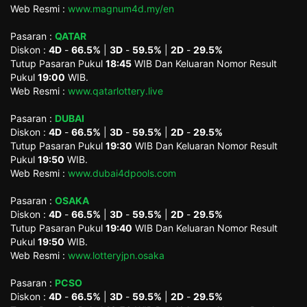
Web Resmi :
www.magnum4d.my/en
Pasaran :
QATAR
Diskon :
4D
-
66.5%
|
3D
-
59.5%
|
2D
-
29.5%
Tutup Pasaran Pukul
18:45
WIB Dan Keluaran Nomor Result
Pukul
19:00
WIB.
Web Resmi :
www.qatarlottery.live
Pasaran :
DUBAI
Diskon :
4D
-
66.5%
|
3D
-
59.5%
|
2D
-
29.5%
Tutup Pasaran Pukul
19:30
WIB Dan Keluaran Nomor Result
Pukul
19:50
WIB.
Web Resmi :
www.dubai4dpools.com
Pasaran :
OSAKA
Diskon :
4D
-
66.5%
|
3D
-
59.5%
|
2D
-
29.5%
Tutup Pasaran Pukul
19:40
WIB Dan Keluaran Nomor Result
Pukul
19:50
WIB.
Web Resmi :
www.lotteryjpn.osaka
Pasaran :
PCSO
Diskon :
4D
-
66.5%
|
3D
-
59.5%
|
2D
-
29.5%