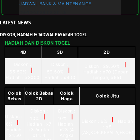
JADWAL BANK & MAINTENANCE
29-12-2024 02:30:25
LATEST
NEWS
DISKON, HADIAH & JADWAL PASARAN TOGEL
HADIAH DAN DISKON TOGEL
4D
3D
2D
Diskon :
Diskon :
|
Diskon : 29.50%
|
|
65.50%
59.50%
Hadiah : x70 (Depan,
Hadiah : x3000
Hadiah : x400
Tengah, x65)
Colok
Colok Bebas
Colok
Colok Jitu
Bebas
2D
Naga
Diskon :
Diskon :
Diskon :
|
|
10%
10%
|
Diskon : 6%
Hadiah
|
6%
Hadiah : x7
Hadiah :
: x8
Hadiah
(3 Angka
x23 (4
(AS,KOP,KEPALA,EKOR)
: x1.50
x11, 4
Angka