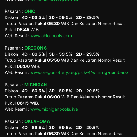
Pasaran :
OHIO
Diskon :
4D
-
66.5%
|
3D
-
59.5%
|
2D
-
29.5%
Tutup Pasaran Pukul
05:30
WIB Dan Keluaran Nomor Result
Pukul
05:45
WIB.
Web Resmi :
www.ohio-pools.com
Pasaran :
OREGON 6
Diskon :
4D
-
66.5%
|
3D
-
59.5%
|
2D
-
29.5%
Tutup Pasaran Pukul
05:50
WIB Dan Keluaran Nomor Result
Pukul
06:00
WIB.
Web Resmi :
www.oregonlottery.org/pick-4/winning-numbers/
Pasaran :
MICHIGAN
Diskon :
4D
-
66.5%
|
3D
-
59.5%
|
2D
-
29.5%
Tutup Pasaran Pukul
06:00
WIB Dan Keluaran Nomor Result
Pukul
06:15
WIB.
Web Resmi :
www.michiganpools.live
Pasaran :
OKLAHOMA
Diskon :
4D
-
66.5%
|
3D
-
59.5%
|
2D
-
29.5%
Tutup Pasaran Pukul
06:30
WIB Dan Keluaran Nomor Result