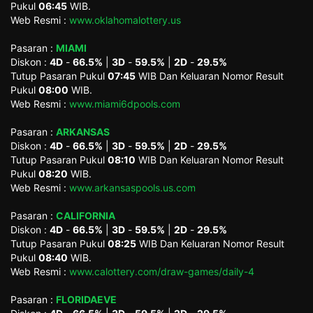
Pukul
06:45
WIB.
Web Resmi :
www.oklahomalottery.us
Pasaran :
MIAMI
Diskon :
4D
-
66.5%
|
3D
-
59.5%
|
2D
-
29.5%
Tutup Pasaran Pukul
07:45
WIB Dan Keluaran Nomor Result
Pukul
08:00
WIB.
Web Resmi :
www.miami6dpools.com
Pasaran :
ARKANSAS
Diskon :
4D
-
66.5%
|
3D
-
59.5%
|
2D
-
29.5%
Tutup Pasaran Pukul
08:10
WIB Dan Keluaran Nomor Result
Pukul
08:20
WIB.
Web Resmi :
www.arkansaspools.us.com
Pasaran :
CALIFORNIA
Diskon :
4D
-
66.5%
|
3D
-
59.5%
|
2D
-
29.5%
Tutup Pasaran Pukul
08:25
WIB Dan Keluaran Nomor Result
Pukul
08:40
WIB.
Web Resmi :
www.calottery.com/draw-games/daily-4
Pasaran :
FLORIDAEVE