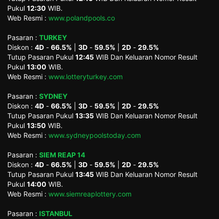
Pukul
12:30
WIB.
Web Resmi :
www.polandpools.co
Pasaran :
TURKEY
Diskon :
4D
-
66.5%
|
3D
-
59.5%
|
2D
-
29.5%
Tutup Pasaran Pukul
12:45
WIB Dan Keluaran Nomor Result
Pukul
13:00
WIB.
Web Resmi :
www.lotteryturkey.com
Pasaran :
SYDNEY
Diskon :
4D
-
66.5%
|
3D
-
59.5%
|
2D
-
29.5%
Tutup Pasaran Pukul
13:35
WIB Dan Keluaran Nomor Result
Pukul
13:50
WIB.
Web Resmi :
www.sydneypoolstoday.com
Pasaran :
SIEM REAP 14
Diskon :
4D
-
66.5%
|
3D
-
59.5%
|
2D
-
29.5%
Tutup Pasaran Pukul
13:45
WIB Dan Keluaran Nomor Result
Pukul
14:00
WIB.
Web Resmi :
www.siemreaplottery.com
Pasaran :
ISTANBUL