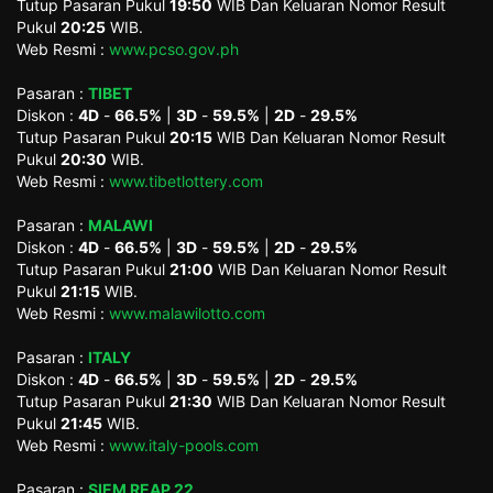
Tutup Pasaran Pukul
19:50
WIB Dan Keluaran Nomor Result
Pukul
20:25
WIB.
Web Resmi :
www.pcso.gov.ph
Pasaran :
TIBET
Diskon :
4D
-
66.5%
|
3D
-
59.5%
|
2D
-
29.5%
Tutup Pasaran Pukul
20:15
WIB Dan Keluaran Nomor Result
Pukul
20:30
WIB.
Web Resmi :
www.tibetlottery.com
Pasaran :
MALAWI
Diskon :
4D
-
66.5%
|
3D
-
59.5%
|
2D
-
29.5%
Tutup Pasaran Pukul
21:00
WIB Dan Keluaran Nomor Result
Pukul
21:15
WIB.
Web Resmi :
www.malawilotto.com
Pasaran :
ITALY
Diskon :
4D
-
66.5%
|
3D
-
59.5%
|
2D
-
29.5%
Tutup Pasaran Pukul
21:30
WIB Dan Keluaran Nomor Result
Pukul
21:45
WIB.
Web Resmi :
www.italy-pools.com
Pasaran :
SIEM REAP 22