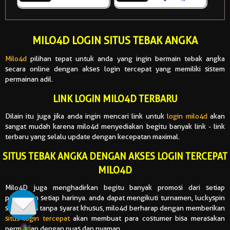
MILO4D LOGIN SITUS TEBAK ANGKA
Milo4d
pilihan tepat untuk anda yang ingin bermain tebak angka
secara online dengan akses login tercepat yang memiliki sistem
permainan adil.
LINK LOGIN MILO4D TERBARU
Dilain itu juga jika anda ingin mencari link untuk
login milo4d
akan
sangat mudah karena milo4d menyediakan begitu banyak link - link
terbaru yang selalu update dengan kecepatan maximal.
SITUS TEBAK ANGKA DENGAN AKSES LOGIN TERCEPAT
MILO4D
Milo4D juga menghadirkan begitu banyak promosi dari setiap
permainan setiap harinya. anda dapat mengikuti turnamen, luckyspin
setiap hari tanpa syarat khusus, milo4d berharap dengan memberikan
situs login tercepat
akan membuat para costumer bisa merasakan
permainan dengan puas dan nyaman.