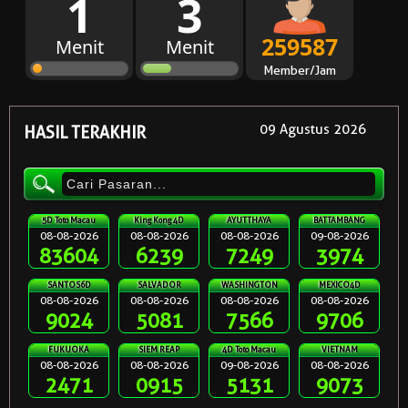
1
3
259587
Menit
Menit
Member/Jam
09 Agustus 2026
HASIL TERAKHIR
5D Toto Macau
King Kong 4D
AYUTTHAYA
BATTAMBANG
08-08-2026
08-08-2026
08-08-2026
09-08-2026
83604
6239
7249
3974
SANTOS6D
SALVADOR
WASHINGTON
MEXICO4D
08-08-2026
08-08-2026
08-08-2026
08-08-2026
9024
5081
7566
9706
FUKUOKA
SIEM REAP
4D Toto Macau
VIETNAM
08-08-2026
08-08-2026
09-08-2026
08-08-2026
2471
0915
5131
9073